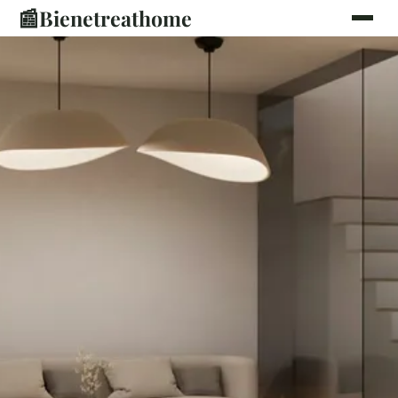
📰
Bienetreathome