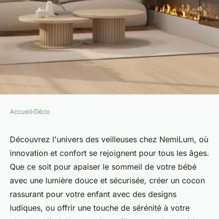
Accueil
›
Déco
DÉCO
Des veilleuses pour bébés,
Découvrez l'univers des veilleuses chez NemiLum, où
innovation et confort se rejoignent pour tous les âges.
enfants et adultes chez
Que ce soit pour apaiser le sommeil de votre bébé
nemilum
avec une lumière douce et sécurisée, créer un cocon
rassurant pour votre enfant avec des designs
Anna
•
25 août 2024
•
2 min de lecture
ludiques, ou offrir une touche de sérénité à votre