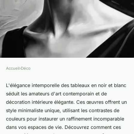
Accueil
›
Déco
DÉCO
Élégance et raffinement :
L'élégance intemporelle des tableaux en noir et blanc
séduit les amateurs d'art contemporain et de
découvrez les tableaux en noir
décoration intérieure élégante. Ces œuvres offrent un
et blanc
style minimaliste unique, utilisant les contrastes de
couleurs pour instaurer un raffinement incomparable
Anna
•
10 août 2024
•
5 min de lecture
dans vos espaces de vie. Découvrez comment ces