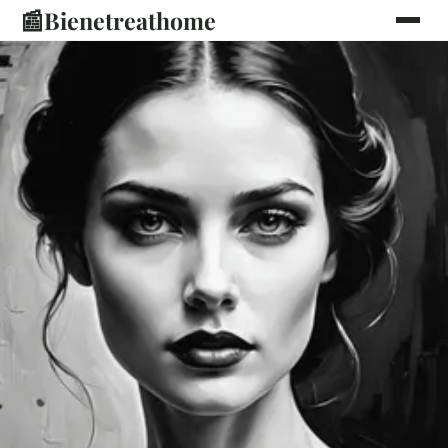
📰
Bienetreathome