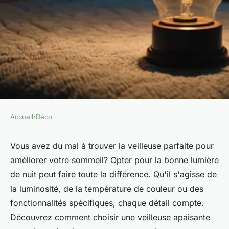
Accueil
›
Déco
DÉCO
Veilleuse de nuit : choisissez
Vous avez du mal à trouver la veilleuse parfaite pour
améliorer votre sommeil? Opter pour la bonne lumière
celle qui améliorera votre
de nuit peut faire toute la différence. Qu'il s'agisse de
sommeil
la luminosité, de la température de couleur ou des
fonctionnalités spécifiques, chaque détail compte.
Anna
•
8 août 2024
•
3 min de lecture
Découvrez comment choisir une veilleuse apaisante