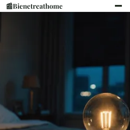
📰
Bienetreathome