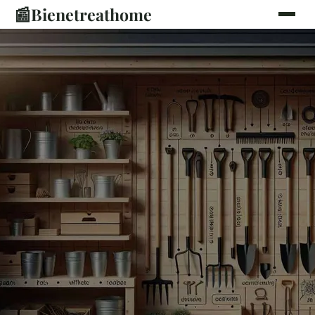
📰
Bienetreathome