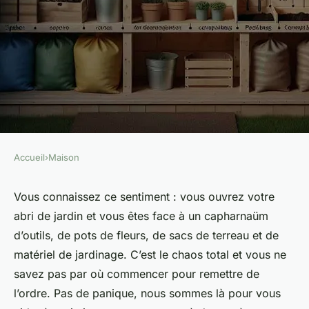
Accueil
›
Maison
MAISON
Comment optimiser le
Vous connaissez ce sentiment : vous ouvrez votre
abri de jardin et vous êtes face à un capharnaüm
rangement des outils de jardin
d’outils, de pots de fleurs, de sacs de terreau et de
dans un abri extérieur ?
matériel de jardinage. C’est le chaos total et vous ne
savez pas par où commencer pour remettre de
Anna
•
1 avril 2024
•
6 min de lecture
l’ordre. Pas de panique, nous sommes là pour vous