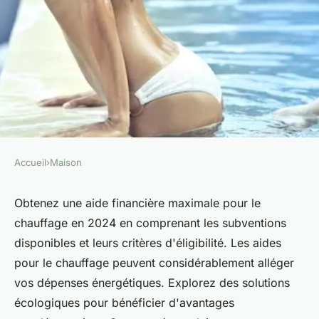
Accueil
›
Maison
MAISON
Aide de l'état chauffage :
Obtenez une aide financière maximale pour le
chauffage en 2024 en comprenant les subventions
maximisez vos subventions en
disponibles et leurs critères d'éligibilité. Les aides
2024
pour le chauffage peuvent considérablement alléger
vos dépenses énergétiques. Explorez des solutions
Anna
•
20 octobre 2024
•
7 min de lecture
écologiques pour bénéficier d'avantages