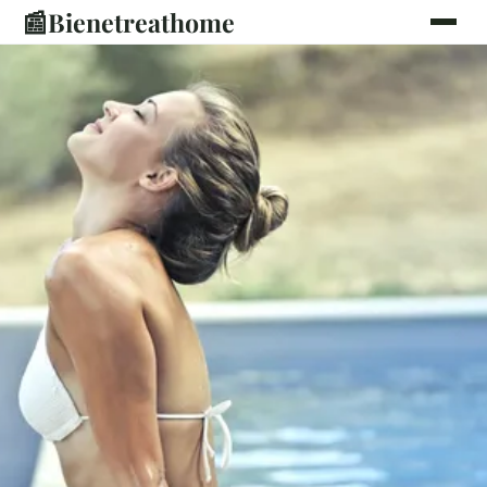
📰
Bienetreathome