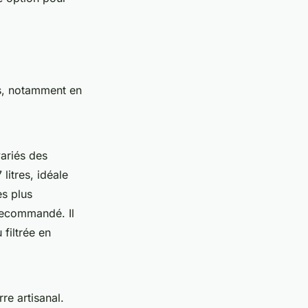
es, notamment en
ariés des
litres, idéale
es plus
recommandé. Il
filtrée en
re artisanal.