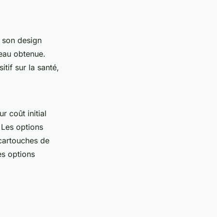
t son design
l'eau obtenue.
tif sur la santé,
 coût initial
. Les options
 cartouches de
es options