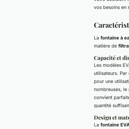
souhaitez acheter
vos besoins en m
Anna
•
1 août 2024
•
4 min de lecture
Caractérist
La
fontaine à e
matière de
filtr
Capacité et d
Les modèles EVA
utilisateurs. Pa
pour une utilisa
nombreuses, le 
convient parfait
quantité suffisan
Design et maté
La
fontaine EV