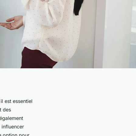
l est essentiel
t des
 également
 influencer
e option pour