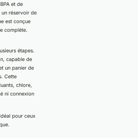
 BPA et de
 un réservoir de
ine est conçue
mie complète.
usieurs étapes.
on, capable de
et un panier de
s. Cette
luants, chlore,
ité ni connexion
idéal pour ceux
ique.