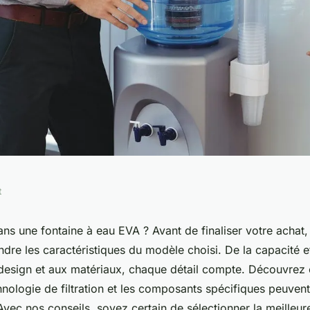
t
vérifiez les
dans une fontaine à eau EVA ? Avant de finaliser votre achat, i
dre les caractéristiques du modèle choisi. De la capacité e
 modèle que vous
design et aux matériaux, chaque détail compte. Découvrez
nologie de filtration et les composants spécifiques peuvent
Avec nos conseils, soyez certain de sélectionner la meilleur