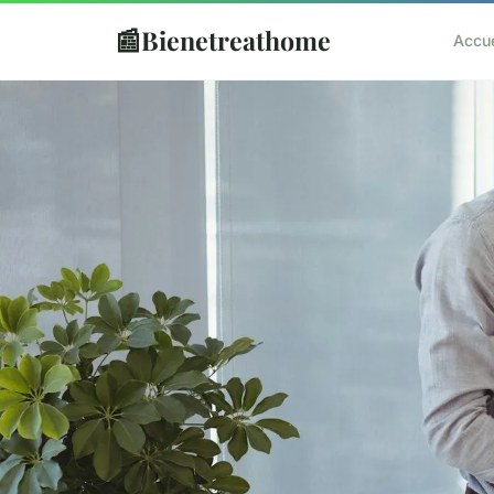
📰
Bienetreathome
Accue