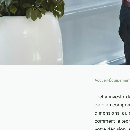
Accueil
›
Équipemen
ÉQUIPEMENT
Fontaine à eau eva : 
Prêt à investir 
de bien compren
caractéristiques du
dimensions, au 
comment la tech
votre décision. 