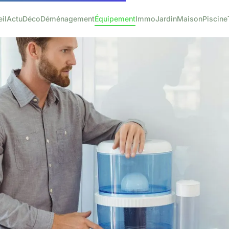
il
Actu
Déco
Déménagement
Équipement
Immo
Jardin
Maison
Piscine