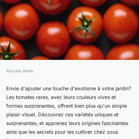
Accueil
›
Jardin
JARDIN
Tomates rares : découvrez des
Envie d'ajouter une touche d'exotisme à votre jardin?
Les tomates rares, avec leurs couleurs vives et
variétés uniques et exotiques
formes surprenantes, offrent bien plus qu'un simple
plaisir visuel. Découvrez ces variétés uniques et
Anna
•
11 août 2024
•
6 min de lecture
surprenantes, et apprenez leurs origines fascinantes
ainsi que les secrets pour les cultiver chez vous.