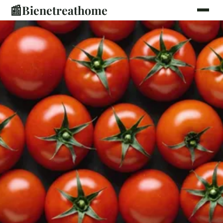
📰
Bienetreathome