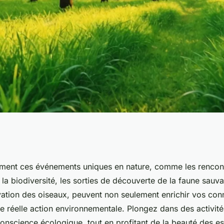
ements inspirants
ent ces événements uniques en nature, comme les rencon
la biodiversité, les sorties de découverte de la faune sauva
onnement
rvation des oiseaux, peuvent non seulement enrichir vos co
ne réelle action environnementale. Plongez dans des activit
 conscience écologique, tout en profitant de la beauté des e