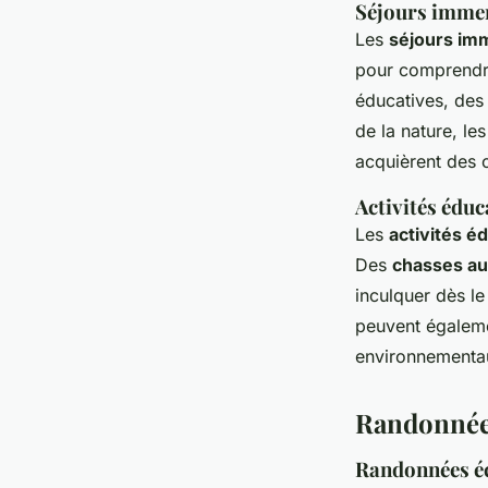
Séjours immers
Les
séjours im
pour comprendr
éducatives, des 
de la nature, l
acquièrent des 
Activités éduc
Les
activités é
Des
chasses au
inculquer dès le
peuvent égaleme
environnementau
Randonnées
Randonnées éc