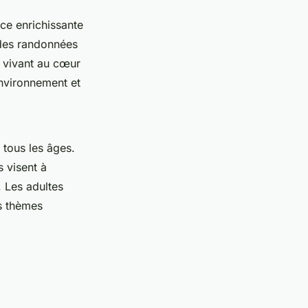
ce enrichissante
des randonnées
n vivant au cœur
environnement et
 tous les âges.
s visent à
. Les adultes
s thèmes