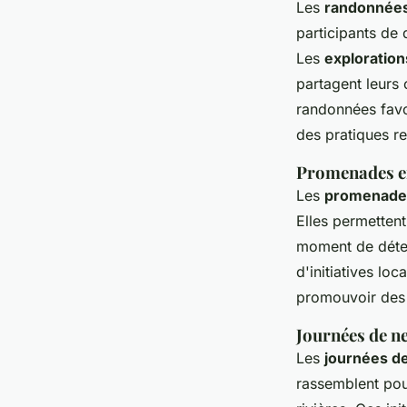
Les
randonnées
participants de
Les
exploration
partagent leurs 
randonnées favo
des pratiques r
Promenades en 
Les
promenades
Elles permettent
moment de déten
d'initiatives loc
promouvoir des 
Journées de ne
Les
journées d
rassemblent pour