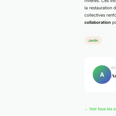
rivières. Ces i
la restauration 
collectives ren
collaboration
po
Jardin
EC
A
A
← Voir tous les a