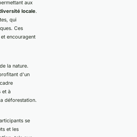
permettant aux
diversité locale
.
es, qui
iques. Ces
 et encouragent
de la nature.
profitant d'un
 cadre
s
et à
a déforestation.
rticipants se
ts et les