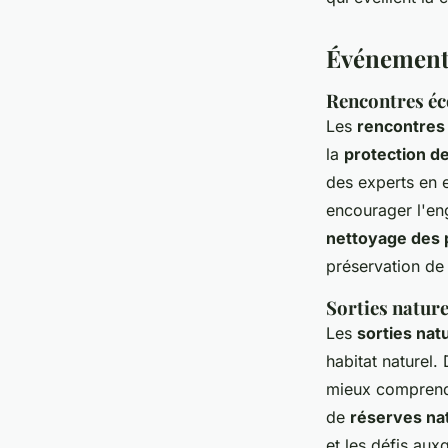
Anna
•
31 juillet 2024
•
3 min de lecture
Événements 
Rencontres éco
Les
rencontres
la
protection de
des experts en 
encourager l'en
nettoyage des 
préservation de
Sorties nature
Les
sorties nat
habitat naturel
mieux comprendr
de
réserves nat
et les défis au