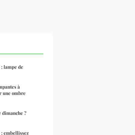
 : lampe de
impantes à
er une ombre
e dimanche ?
 : embellissez