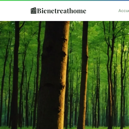
📰
Bienetreathome
Accue