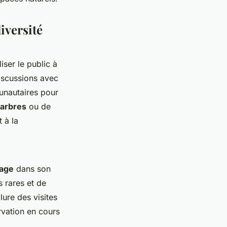
iversité
iser le public à
iscussions avec
unautaires pour
'arbres
ou de
 à la
vage
dans son
 rares et de
ure des visites
rvation en cours