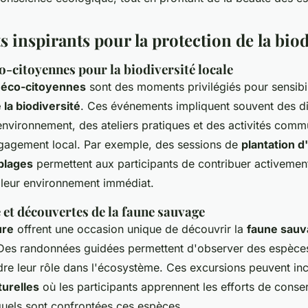
inspirants pour la protection de la biod
-citoyennes pour la biodiversité locale
 éco-citoyennes
sont des moments privilégiés pour sensibil
 la biodiversité
. Ces événements impliquent souvent des d
environnement, des ateliers pratiques et des activités comm
gagement local. Par exemple, des sessions de
plantation d
plages
permettent aux participants de contribuer activement
 leur environnement immédiat.
 et découvertes de la faune sauvage
ure
offrent une occasion unique de découvrir la
faune sau
. Des randonnées guidées permettent d'observer des espèces
e leur rôle dans l'écosystème. Ces excursions peuvent incl
urelles
où les participants apprennent les efforts de conse
xquels sont confrontées ces espèces.