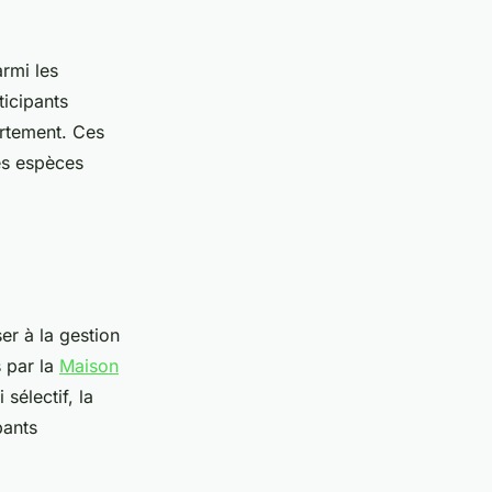
rmi les
ticipants
rtement. Ces
res espèces
er à la gestion
s par la
Maison
 sélectif, la
pants