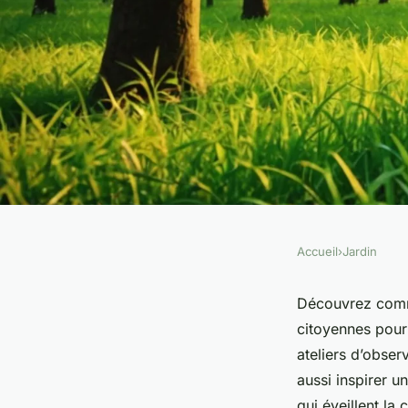
Accueil
›
Jardin
JARDIN
Découvrez les évén
Découvrez comm
citoyennes pour 
en nature et envir
ateliers d’obse
aussi inspirer u
qui éveillent la