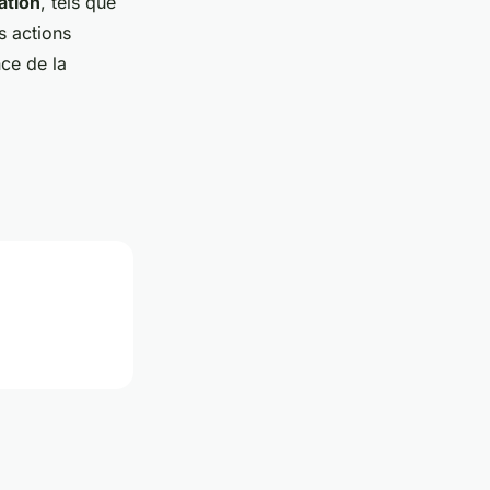
ation
, tels que
s actions
ce de la