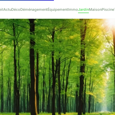
il
Actu
Déco
Déménagement
Équipement
Immo
Jardin
Maison
Piscine