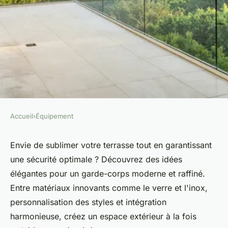
Accueil
›
Équipement
ÉQUIPEMENT
Idées élégantes pour un
Envie de sublimer votre terrasse tout en garantissant
une sécurité optimale ? Découvrez des idées
garde-corps terrasse moderne
élégantes pour un garde-corps moderne et raffiné.
Entre matériaux innovants comme le verre et l'inox,
Anna
•
6 juillet 2024
•
3 min de lecture
personnalisation des styles et intégration
harmonieuse, créez un espace extérieur à la fois