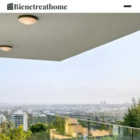
📰
Bienetreathome