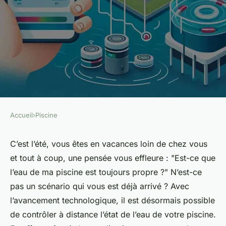
Accueil
›
Piscine
PISCINE
Quelles innovations
C’est l’été, vous êtes en vacances loin de chez vous
et tout à coup, une pensée vous effleure : "Est-ce que
permettent une gestion à
l’eau de ma piscine est toujours propre ?" N’est-ce
distance de la qualité de l'eau
pas un scénario qui vous est déjà arrivé ? Avec
de votre piscine via
l’avancement technologique, il est désormais possible
smartphone ?
de contrôler à distance l’état de l’eau de votre piscine.