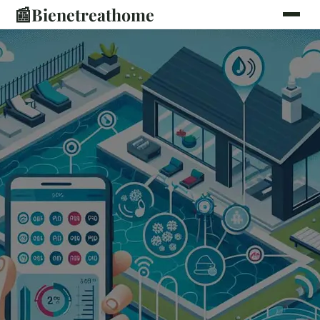
📰
Bienetreathome