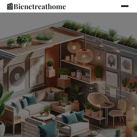
📰
Bienetreathome