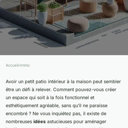
Accueil
›
Immo
IMMO
Quelles sont les clés pour
Avoir un petit patio intérieur à la maison peut sembler
être un défi à relever. Comment pouvez-vous créer
réussir l'aménagement d'un
un espace qui soit à la fois fonctionnel et
petit patio intérieur ?
esthétiquement agréable, sans qu’il ne paraisse
encombré ? Ne vous inquiétez pas, il existe de
Anna
•
1 avril 2024
•
6 min de lecture
nombreuses
idées
astucieuses pour aménager