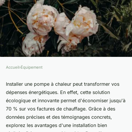
Accueil
›
Équipement
ÉQUIPEMENT
Installation pac (pompe à
Installer une pompe à chaleur peut transformer vos
dépenses énergétiques. En effet, cette solution
chaleur) : économisez jusqu'à
écologique et innovante permet d'économiser jusqu'à
70% !
70 % sur vos factures de chauffage. Grâce à des
données précises et des témoignages concrets,
Anna
•
31 octobre 2024
•
12 min de lecture
explorez les avantages d'une installation bien