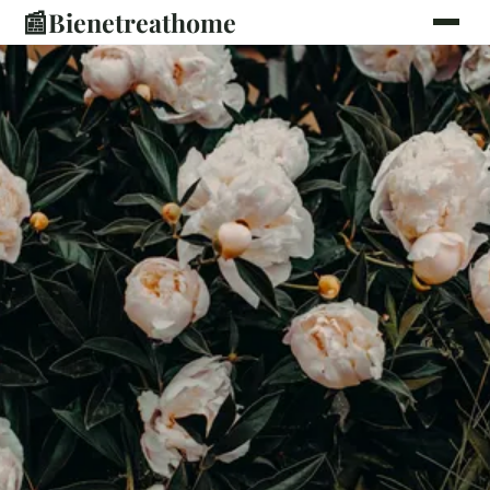
📰
Bienetreathome